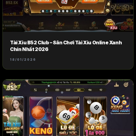
Tài Xỉu B52 Club – Sân Chơi Tài Xỉu Online Xanh
Chín Nhất 2026
18/01/2026