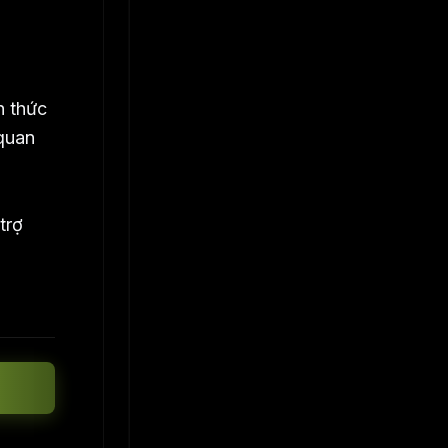
h thức
 quan
trợ