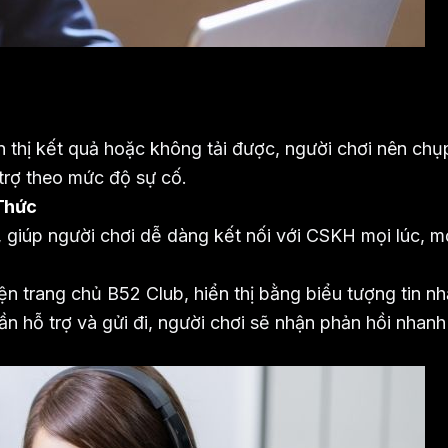
n thị kết quả hoặc không tải được, người chơi nên chụ
rợ theo mức độ sự cố.
 Thức
, giúp người chơi dễ dàng kết nối với CSKH mọi lúc, mọ
iện trang chủ B52 Club, hiển thị bằng biểu tượng tin n
ần hỗ trợ và gửi đi, người chơi sẽ nhận phản hồi nhanh