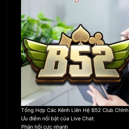
Tổng Hợp Các Kênh Liên Hệ B52 Club Chính
Ưu điểm nổi bật của Live Chat:
Phản hồi cực nhanh