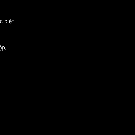
c biệt
ập,