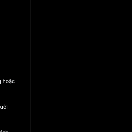
g hoặc
gười