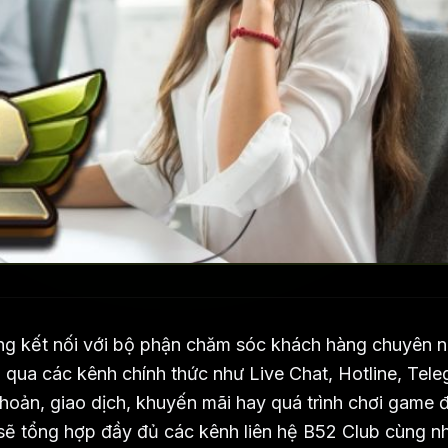
ng kết nối với bộ phận chăm sóc khách hàng chuyên n
 qua các kênh chính thức như Live Chat, Hotline, Tel
hoản, giao dịch, khuyến mãi hay quá trình chơi game 
sẽ tổng hợp đầy đủ các kênh liên hệ B52 Club cùng n