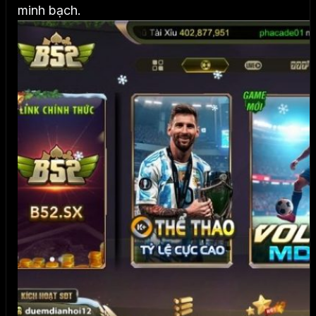
minh bạch.