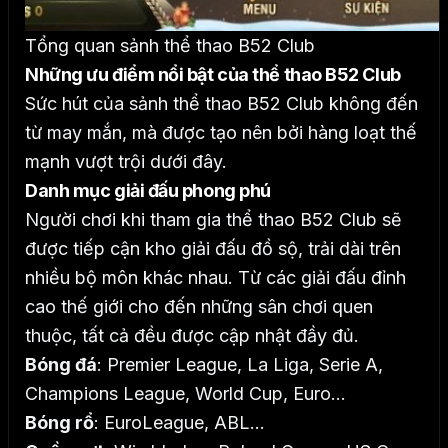
Tổng quan sảnh thể thao B52 Club
Những ưu điểm nổi bật của thể thao B52 Club
Sức hút của sảnh thể thao B52 Club không đến
từ may mắn, mà được tạo nên bởi hàng loạt thế
mạnh vượt trội dưới đây.
Danh mục giải đấu phong phú
Người chơi khi tham gia thể thao B52 Club sẽ
được tiếp cận kho giải đấu đồ sộ, trải dài trên
nhiều bộ môn khác nhau. Từ các giải đấu đỉnh
cao thế giới cho đến những sân chơi quen
thuộc, tất cả đều được cập nhật đầy đủ.
Bóng đá
: Premier League, La Liga, Serie A,
Champions League, World Cup, Euro…
Bóng rổ
: EuroLeague, ABL…