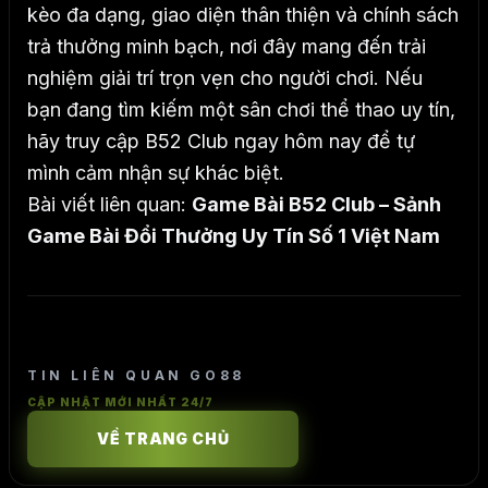
kèo đa dạng, giao diện thân thiện và chính sách
trả thưởng minh bạch, nơi đây mang đến trải
nghiệm giải trí trọn vẹn cho người chơi. Nếu
bạn đang tìm kiếm một sân chơi thể thao uy tín,
hãy truy cập B52 Club ngay hôm nay để tự
mình cảm nhận sự khác biệt.
Bài viết liên quan:
Game Bài B52 Club – Sảnh
Game Bài Đổi Thưởng Uy Tín Số 1 Việt Nam
TIN LIÊN QUAN GO88
CẬP NHẬT MỚI NHẤT 24/7
VỀ TRANG CHỦ