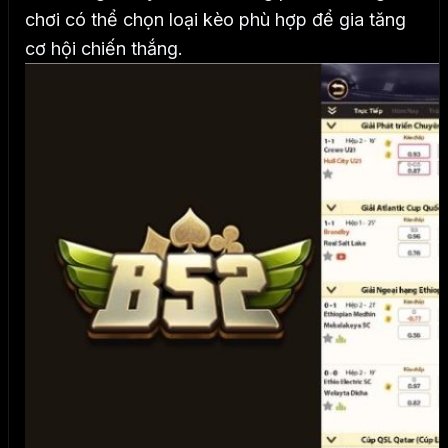
chơi có thể chọn loại kèo phù hợp để gia tăng
cơ hội chiến thắng.