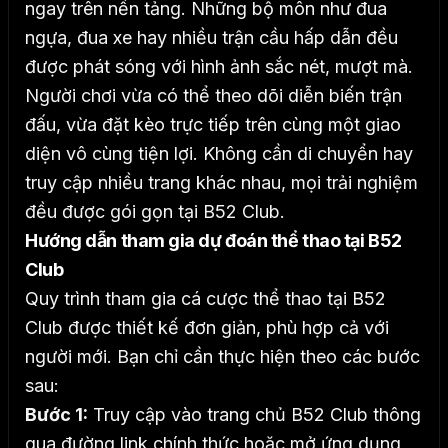
ngay trên nền tảng. Những bộ môn như đua
ngựa, đua xe hay nhiều trận cầu hấp dẫn đều
được phát sóng với hình ảnh sắc nét, mượt mà.
Người chơi vừa có thể theo dõi diễn biến trận
đấu, vừa đặt kèo trực tiếp trên cùng một giao
diện vô cùng tiện lợi. Không cần di chuyển hay
truy cập nhiều trang khác nhau, mọi trải nghiệm
đều được gói gọn tại B52 Club.
Hướng dẫn tham gia dự đoán thể thao tại B52
Club
Quy trình tham gia cá cược thể thao tại B52
Club được thiết kế đơn giản, phù hợp cả với
người mới. Bạn chỉ cần thực hiện theo các bước
sau:
Bước 1:
Truy cập vào trang chủ B52 Club thông
qua đường link chính thức hoặc mở ứng dụng