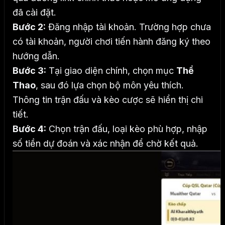
đã cài đặt.
Bước 2:
Đăng nhập tài khoản. Trường hợp chưa
có tài khoản, người chơi tiến hành đăng ký theo
hướng dẫn.
Bước 3:
Tại giao diện chính, chọn mục
Thể
Thao
, sau đó lựa chọn bộ môn yêu thích.
Thông tin trận đấu và kèo cược sẽ hiển thị chi
tiết.
Bước 4:
Chọn trận đấu, loại kèo phù hợp, nhập
số tiền dự đoán và xác nhận để chờ kết quả.