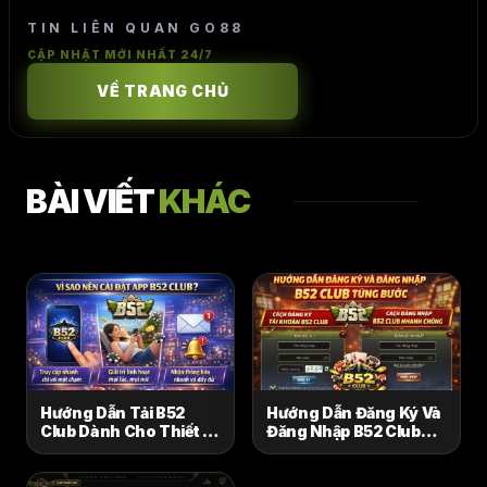
TIN LIÊN QUAN GO88
CẬP NHẬT MỚI NHẤT 24/7
VỀ TRANG CHỦ
BÀI VIẾT
KHÁC
Hướng Dẫn Tải B52
Hướng Dẫn Đăng Ký Và
Club Dành Cho Thiết Bị
Đăng Nhập B52 Club
Adnroid/IOS/APK
Chi Tiết Cho Người Mới
2026