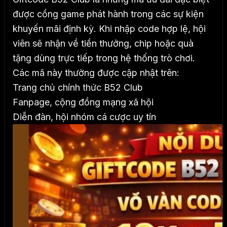
được cổng game phát hành trong các sự kiện
khuyến mãi định kỳ. Khi nhập code hợp lệ, hội
viên sẽ nhận về tiền thưởng, chip hoặc quà
tặng dùng trực tiếp trong hệ thống trò chơi.
Các mã này thường được cập nhật trên:
Trang chủ chính thức B52 Club
Fanpage, cộng đồng mạng xã hội
Diễn đàn, hội nhóm cá cược uy tín