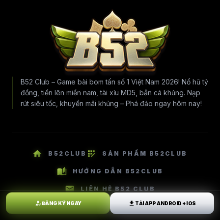
B52 Club – Game bài bom tấn số 1 Việt Nam 2026! Nổ hũ tỷ
đồng, tiến lên miền nam, tài xỉu MD5, bắn cá khủng. Nạp
rút siêu tốc, khuyến mãi khủng – Phá đảo ngay hôm nay!
home
app_registration
B52CLUB
SẢN PHẨM B52CLUB
auto_stories
HƯỚNG DẪN B52CLUB
mail
LIÊN HỆ B52 CLUB
how_to_reg
download
ĐĂNG KÝ NGAY
TẢI APP ANDROID + IOS