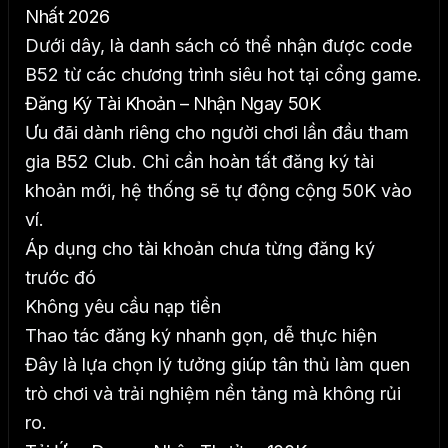
Nhất 2026
Dưới dây, là danh sách có thể nhận được code
B52 từ các chương trình siêu hot tại cổng game.
Đăng Ký Tài Khoản – Nhận Ngay 50K
Ưu đãi dành riêng cho người chơi lần đầu tham
gia B52 Club. Chỉ cần hoàn tất đăng ký tài
khoản mới, hệ thống sẽ tự động cộng 50K vào
ví.
Áp dụng cho tài khoản chưa từng đăng ký
trước đó
Không yêu cầu nạp tiền
Thao tác đăng ký nhanh gọn, dễ thực hiện
Đây là lựa chọn lý tưởng giúp tân thủ làm quen
trò chơi và trải nghiệm nền tảng mà không rủi
ro.