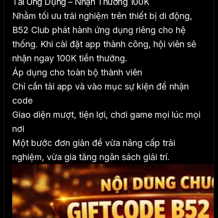
Tải Ứng Dụng – Nhận Thưởng 100K
Nhằm tối ưu trải nghiệm trên thiết bị di động,
B52 Club phát hành ứng dụng riêng cho hệ
thống. Khi cài đặt app thành công, hội viên sẽ
nhận ngay 100K tiền thưởng.
Áp dụng cho toàn bộ thành viên
Chỉ cần tải app và vào mục sự kiện để nhận
code
Giao diện mượt, tiện lợi, chơi game mọi lúc mọi
nơi
Một bước đơn giản để vừa nâng cấp trải
nghiệm, vừa gia tăng ngân sách giải trí.