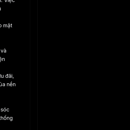
h. Việc
u
o mật
 và
iện
u đãi,
của nền
 sóc
 thống