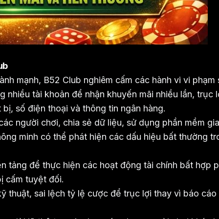
ub
lành mạnh, B52 Club nghiêm cấm các hành vi vi phạm 
nhiều tài khoản để nhận khuyến mãi nhiều lần, trục l
 bị, số điện thoại và thông tin ngân hàng.
các người chơi, chia sẻ dữ liệu, sử dụng phần mềm gia
hông minh có thể phát hiện các dấu hiệu bất thường t
n tảng để thực hiện các hoạt động tài chính bất hợp 
ị cấm tuyệt đối.
ỹ thuật, sai lệch tỷ lệ cược để trục lợi thay vì báo cáo