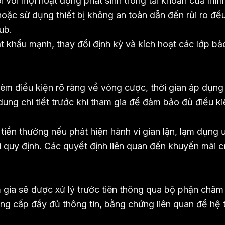
i với mọi hoạt động phát sinh trong tài khoản của mìn
hoặc sử dụng thiết bị không an toàn dẫn đến rủi ro đề
ub.
t khẩu mạnh, thay đổi định kỳ và kích hoạt các lớp bả
kèm điều kiện rõ ràng về vòng cược, thời gian áp dụng
ung chi tiết trước khi tham gia để đảm bảo đủ điều k
iền thưởng nếu phát hiện hành vi gian lận, lạm dụng ư
i quy định. Các quyết định liên quan đến khuyến mãi 
m gia sẽ được xử lý trước tiên thông qua bộ phận chăm
ng cấp đầy đủ thông tin, bằng chứng liên quan để hệ