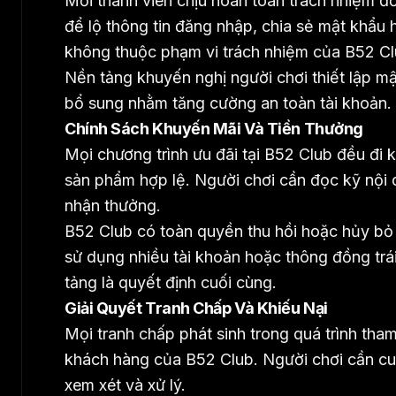
Mỗi thành viên chịu hoàn toàn trách nhiệm đố
để lộ thông tin đăng nhập, chia sẻ mật khẩu 
không thuộc phạm vi trách nhiệm của B52 Cl
Nền tảng khuyến nghị người chơi thiết lập mậ
bổ sung nhằm tăng cường an toàn tài khoản.
Chính Sách Khuyến Mãi Và Tiền Thưởng
Mọi chương trình ưu đãi tại B52 Club đều đi 
sản phẩm hợp lệ. Người chơi cần đọc kỹ nội d
nhận thưởng.
B52 Club có toàn quyền thu hồi hoặc hủy bỏ t
sử dụng nhiều tài khoản hoặc thông đồng trá
tảng là quyết định cuối cùng.
Giải Quyết Tranh Chấp Và Khiếu Nại
Mọi tranh chấp phát sinh trong quá trình tha
khách hàng của B52 Club. Người chơi cần cu
xem xét và xử lý.