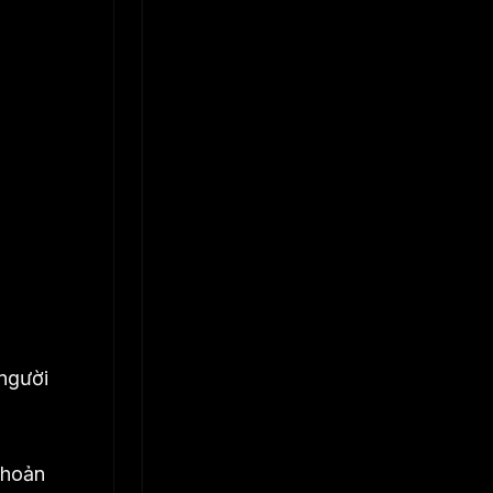
 người
khoản