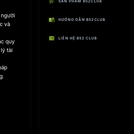
app_registration
SẢN PHẨM B52CLUB
 người
auto_stories
HƯỚNG DẪN B52CLUB
ác và
mail
LIÊN HỆ B52 CLUB
ác quy
ý tài
háp
g.