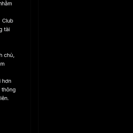
 nhằm
2 Club
 tài
h chủ,
ằm
i hơn
c thông
iên.