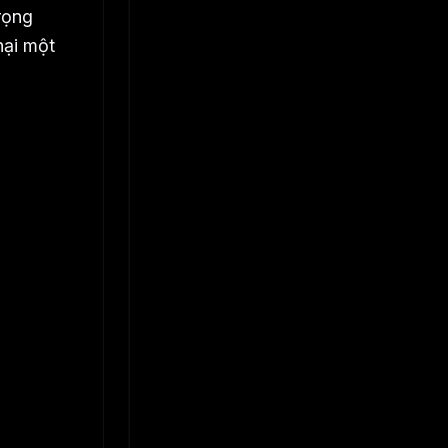
rọng
nại một