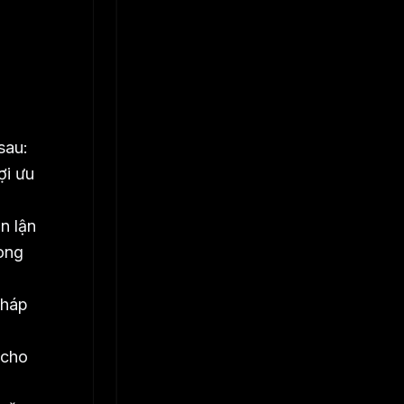
sau:
ợi ưu
n lận
rong
pháp
 cho