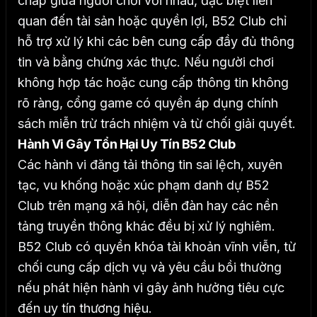
chấp giữa người chơi với nhau, đặc biệt liên
quan đến tài sản hoặc quyền lợi, B52 Club chỉ
hỗ trợ xử lý khi các bên cung cấp đầy đủ thông
tin và bằng chứng xác thực.
Nếu người chơi
không hợp tác hoặc cung cấp thông tin không
rõ ràng, cổng game có quyền áp dụng chính
sách miễn trừ trách nhiệm và từ chối giải quyết.
Hành Vi Gây Tổn Hại Uy Tín B52 Club
Các hành vi đăng tải thông tin sai lệch, xuyên
tạc, vu khống hoặc xúc phạm danh dự B52
Club trên mạng xã hội, diễn đàn hay các nền
tảng truyền thông khác đều bị xử lý nghiêm.
B52 Club có quyền khóa tài khoản vĩnh viễn, từ
chối cung cấp dịch vụ và yêu cầu bồi thường
nếu phát hiện hành vi gây ảnh hưởng tiêu cực
đến uy tín thương hiệu.