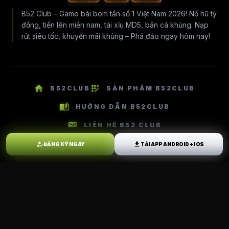
B52 Club – Game bài bom tấn số 1 Việt Nam 2026! Nổ hũ tỷ
đồng, tiến lên miền nam, tài xỉu MD5, bắn cá khủng. Nạp
rút siêu tốc, khuyến mãi khủng – Phá đảo ngay hôm nay!
home
app_registration
B52CLUB
SẢN PHẨM B52CLUB
auto_stories
HƯỚNG DẪN B52CLUB
mail
LIÊN HỆ B52 CLUB
how_to_reg
download
ĐĂNG KÝ NGAY
TẢI APP ANDROID + IOS
COPYRIGHT: © 2026 B52 CLUB – GAME BÀI
BOM TẤN CHÍNH THỨC